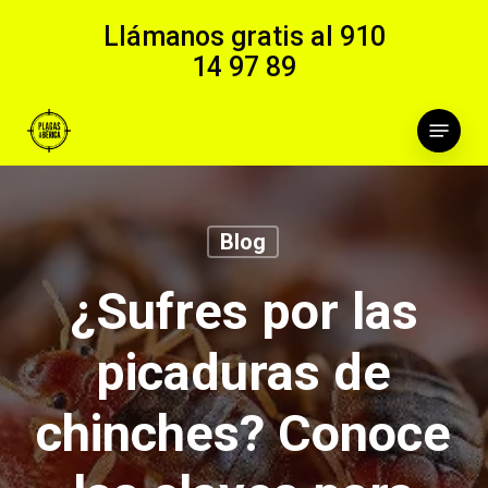
Skip
Llámanos gratis al
910
to
14 97 89
main
content
Menu
Blog
¿Sufres por las
picaduras de
chinches? Conoce