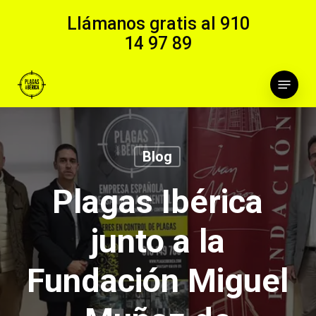
Skip
Llámanos gratis al
910
to
14 97 89
main
content
Menu
Blog
Plagas Ibérica
junto a la
Fundación Miguel