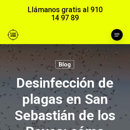
Skip
Llámanos gratis al
910
to
14 97 89
main
content
Menu
Blog
Desinfección de
plagas en San
Sebastián de los