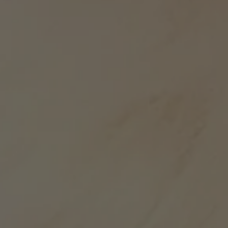
By
Tatiana