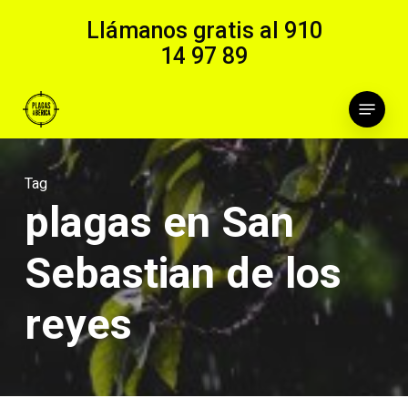
Skip
Llámanos gratis al
910
to
14 97 89
main
content
Menu
Tag
plagas en San
Sebastian de los
reyes